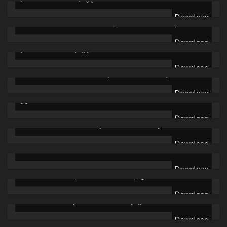
Download
GERONIMO – RAVASHI SYNDROM [DIGITALDOWNLOAD] -
10.00
€
GERONIMO – MEMENTO MORI INSTRUMENTALS
Download
[DIGITALOWNLOAD] -
9.90
€
Download
GERONIMO – MEMENTO MORI [DIGITALDOWNLOAD] -
10.00
€
DZUMS – DER JUNGE AUS´M HAFEN [DIGITALDOWNLOAD] -
Download
9.90
€
Download
O&G – DOPPELBELASTUNG [DIGITALDOWNLOAD] -
10.00
€
DZUMS & BENNI BANDITO – KAK EP [DIGITALDOWNLOAD] -
Download
10.00
€
Download
DILAY – LET ME BE [DIGITALDOWNLOAD] -
5.00
€
Download
DILAY – SOMEDAY [DIGITALDOWNLOAD] -
5.00
€
Download