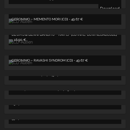
Download
GERONIMO – MEMENTO MORI [CD] -
49.67
€
DZUMS & BENNI BANDITO – KAK EP [CD INKL. DOWNLOADCODE]
-
16.90
€
GERONIMO – RAVASHI SYNDROM [CD] -
49.67
€
A-KAI – DYSTOPIA [CD] -
49.67
€
REVILO „HAKEN UND ÖSEN“ [CD] -
98.67
€
LABCOLOGNE – FATALITY [DOLP INKL. DOWNLOADCODE] -
29.67
€
FATALITY [DOLP] + REMIXEDITION [CD] INKL. DOWNLOADCODE -
39.67
€