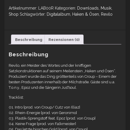
Artikelnummer:
LAB00R
Kategorien:
Downloads
,
Musik
,
Shop
Schlagwörter:
Digitalalbum
,
Haken & Ösen
,
Revilo
Beschreibung
Rezensionen (0)
Beschreibung
Revilo, ein Meister des Wortes und der kniffligen
Satzkonstruktionen auf seinem Meilenstein „Haken und Ösen“.
Produziert wurde das Ding größtenteils von Croup – Einem der
besten Produzenten innerhalb der Milchstraße. Gäste sind u.a.
T.o.n.y., Epoz und die Sängerin JusTsoul.
Tracklist:
01. Intro [prod. von Croup/ Cutz von Illiaz]
02. Rhein-Energie [prod. von Geronimo]
03. Plastik-Sprengstoff feat. Epoz [prod. von Croup]
04. Keine Frage [prod. von Falkmeister]
05. Das letzte bisschen Gold [prod. von Croup]