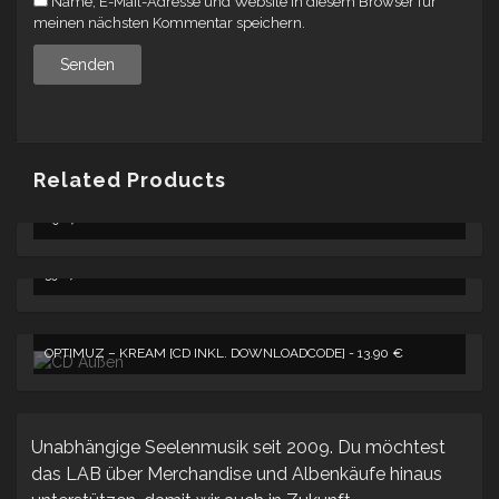
Name, E-Mail-Adresse und Website in diesem Browser für
meinen nächsten Kommentar speichern.
Related Products
LABCOLOGNE – FATALITY [DOLP INKL. DOWNLOADCODE] -
29.67
€
FATALITY [DOLP] + REMIXEDITION [CD] INKL. DOWNLOADCODE -
39.67
€
OPTIMUZ – KREAM [CD INKL. DOWNLOADCODE] -
13.90
€
Unabhängige Seelenmusik seit 2009. Du möchtest
das LAB über Merchandise und Albenkäufe hinaus