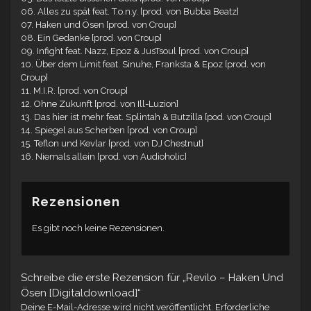
06. Alles zu spät feat. T.o.n.y. [prod. von Bubba Beatz]
07. Haken und Ösen [prod. von Croup]
08. Ein Gedanke [prod. von Croup]
09. Infight feat. Nazz, Epoz & JusTsoul [prod. von Croup]
10. Über dem Limit feat. Sinuhe, Franksta & Epoz [prod. von
Croup]
11. M.I.R. [prod. von Croup]
12. Ohne Zukunft [prod. von Ill-Luzion]
13. Das hier ist mehr feat. Splintah & Butzilla [pod. von Croup]
14. Spiegel aus Scherben [prod. von Croup]
15. Teflon und Kevlar [prod. von DJ Chestnut]
16. Niemals allein [prod. von Audioholic]
Rezensionen
Es gibt noch keine Rezensionen.
Schreibe die erste Rezension für „Revilo – Haken Und
Ösen [Digitaldownload]“
Deine E-Mail-Adresse wird nicht veröffentlicht.
Erforderliche