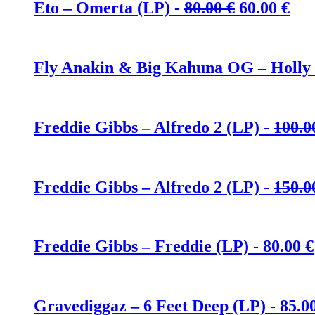
Ursprüngl
Akt
Eto – Omerta (LP) -
80.00
€
60.00
€
Preis
Pre
war:
ist:
80.00 €
60.
Fly Anakin & Big Kahuna OG – Holly
Freddie Gibbs – Alfredo 2 (LP) -
100.
Freddie Gibbs – Alfredo 2 (LP) -
150.
Freddie Gibbs – Freddie (LP) -
80.00
€
Gravediggaz – 6 Feet Deep (LP) -
85.0