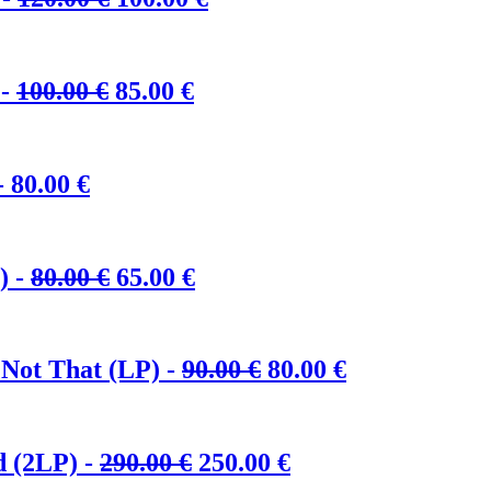
Preis
Preis
war:
ist:
120.00 €
100.00 €.
Ursprünglicher
Aktueller
 -
100.00
€
85.00
€
Preis
Preis
war:
ist:
100.00 €
85.00 €.
-
80.00
€
Ursprünglicher
Aktueller
) -
80.00
€
65.00
€
Preis
Preis
war:
ist:
80.00 €
65.00 €.
Ursprünglicher
Aktueller
 Not That (LP) -
90.00
€
80.00
€
Preis
Preis
war:
ist:
90.00 €
80.00 €.
Ursprünglicher
Aktueller
d (2LP) -
290.00
€
250.00
€