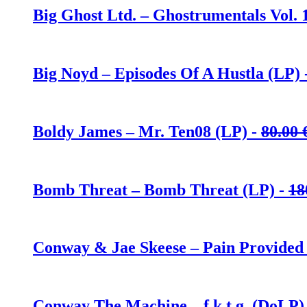
Big Ghost Ltd. – Ghostrumentals Vol. 
Big Noyd – Episodes Of A Hustla (LP) 
Boldy James – Mr. Ten08 (LP) -
80.00
Bomb Threat – Bomb Threat (LP) -
18
Conway & Jae Skeese – Pain Provided 
Conway The Machine – f.k.t.g. (DoLP)