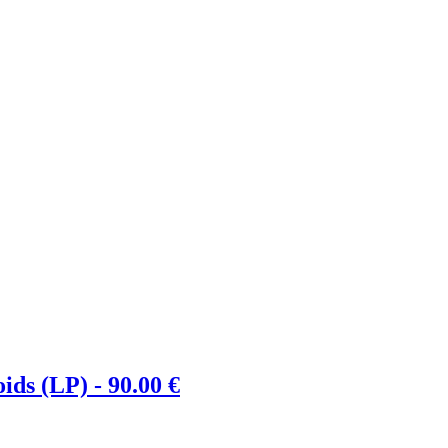
ids (LP) -
90.00
€