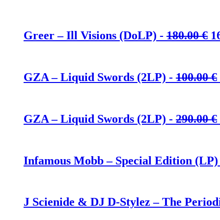
U
Greer – Ill Visions (DoLP) -
180.00
€
1
P
w
1
GZA – Liquid Swords (2LP) -
100.00
€
GZA – Liquid Swords (2LP) -
290.00
€
Infamous Mobb – Special Edition (LP)
J Scienide & DJ D-Stylez – The Period