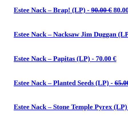
Ursp
Estee Nack – Brap! (LP) -
90.00
€
80.0
Prei
war:
90.00
Estee Nack – Nacksaw Jim Duggan (LP
Estee Nack – Papitas (LP) -
70.00
€
Estee Nack – Planted Seeds (LP) -
65.
Estee Nack – Stone Temple Pyrex (LP)