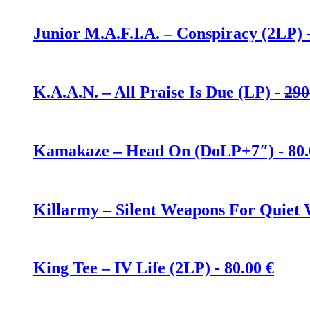
Junior M.A.F.I.A. – Conspiracy (2LP) 
K.A.A.N. – All Praise Is Due (LP) -
290
Kamakaze – Head On (DoLP+7″) -
80
Killarmy – Silent Weapons For Quiet 
King Tee – IV Life (2LP) -
80.00
€