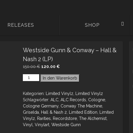
RELEASES
SHOP
Westside Gunn & Conway – Hall &
Nash 2 (LP)
Ursprünglicher
Aktueller
150.00
€
120.00
€
Preis
Preis
In den Warenkorb
war:
ist:
150.00 €
120.00 €.
Kategorien:
Limited Vinylz
,
Limited Vinylz
Schlagwörter:
ALC
,
ALC Records
,
Cologne
,
Cologne Germany
,
Conway The Machine
,
Griselda
,
Hall & Nash 2
,
Limited Edition
,
Limited
Vinylz
,
Rarities
,
Recordstore
,
The Alchemist
,
Vinyl
,
Vinylart
,
Westside Gunn