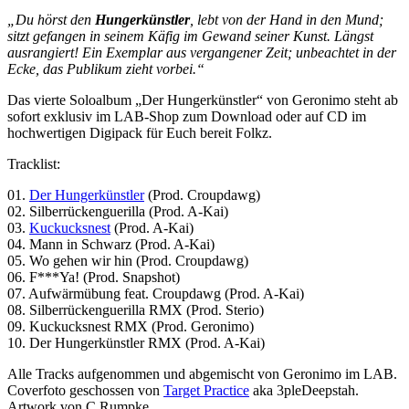
„Du hörst den
Hungerkünstler
, lebt von der Hand in den Mund;
sitzt gefangen in seinem Käfig im Gewand seiner Kunst. Längst
ausrangiert! Ein Exemplar aus vergangener Zeit; unbeachtet in der
Ecke, das Publikum zieht vorbei.“
Das vierte Soloalbum „Der Hungerkünstler“ von Geronimo steht ab
sofort exklusiv im LAB-Shop zum Download oder auf CD im
hochwertigen Digipack für Euch bereit Folkz.
Tracklist:
01.
Der Hungerkünstler
(Prod. Croupdawg)
02. Silberrückenguerilla (Prod. A-Kai)
03.
Kuckucksnest
(Prod. A-Kai)
04. Mann in Schwarz (Prod. A-Kai)
05. Wo gehen wir hin (Prod. Croupdawg)
06. F***Ya! (Prod. Snapshot)
07. Aufwärmübung feat. Croupdawg (Prod. A-Kai)
08. Silberrückenguerilla RMX (Prod. Sterio)
09. Kuckucksnest RMX (Prod. Geronimo)
10. Der Hungerkünstler RMX (Prod. A-Kai)
Alle Tracks aufgenommen und abgemischt von Geronimo im LAB.
Coverfoto geschossen von
Target Practice
aka 3pleDeepstah.
Artwork von C.Rumpke.