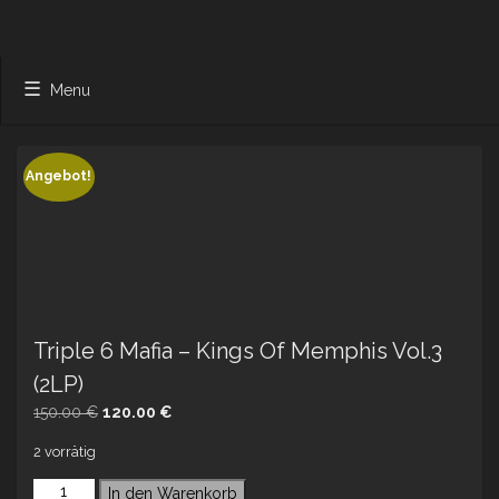
Menu
Angebot!
Triple 6 Mafia – Kings Of Memphis Vol.3
(2LP)
Ursprünglicher
Aktueller
150.00
€
120.00
€
Preis
Preis
2 vorrätig
war:
ist:
150.00 €
120.00 €.
In den Warenkorb