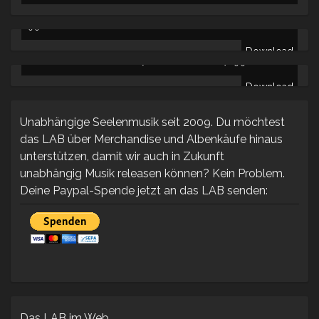
DZUMS – DER JUNGE AUS´M HAFEN [DIGITALDOWNLOAD] -
9.90
€
Download
LCR INSTRUMENTALS VOL.I [DIGITALDOWNLOAD] -
9.90
€
Download
Unabhängige Seelenmusik seit 2009. Du möchtest
das LAB über Merchandise und Albenkäufe hinaus
unterstützen, damit wir auch in Zukunft
unabhängig Musik releasen können? Kein Problem.
Deine Paypal-Spende jetzt an das LAB senden:
Das LAB im Web