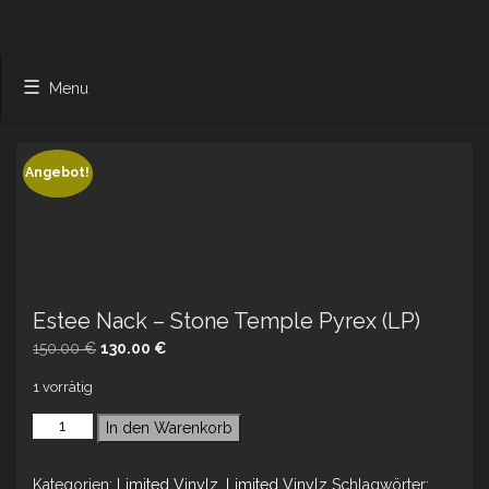
Menu
Angebot!
Estee Nack – Stone Temple Pyrex (LP)
Ursprünglicher
Aktueller
150.00
€
130.00
€
Preis
Preis
1 vorrätig
war:
ist:
150.00 €
130.00 €.
In den Warenkorb
Kategorien:
Limited Vinylz
,
Limited Vinylz
Schlagwörter: