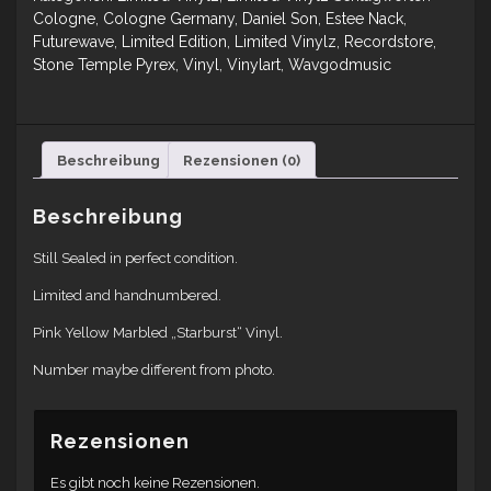
Cologne
,
Cologne Germany
,
Daniel Son
,
Estee Nack
,
Futurewave
,
Limited Edition
,
Limited Vinylz
,
Recordstore
,
Stone Temple Pyrex
,
Vinyl
,
Vinylart
,
Wavgodmusic
Beschreibung
Rezensionen (0)
Beschreibung
Still Sealed in perfect condition.
Limited and handnumbered.
Pink Yellow Marbled „Starburst“ Vinyl.
Number maybe different from photo.
Rezensionen
Es gibt noch keine Rezensionen.