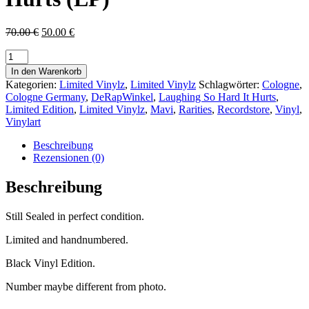
Ursprünglicher
Aktueller
70.00
€
50.00
€
Preis
Preis
war:
ist:
70.00 €
50.00 €.
In den Warenkorb
Kategorien:
Limited Vinylz
,
Limited Vinylz
Schlagwörter:
Cologne
,
Cologne Germany
,
DeRapWinkel
,
Laughing So Hard It Hurts
,
Limited Edition
,
Limited Vinylz
,
Mavi
,
Rarities
,
Recordstore
,
Vinyl
,
Vinylart
Beschreibung
Rezensionen (0)
Beschreibung
Still Sealed in perfect condition.
Limited and handnumbered.
Black Vinyl Edition.
Number maybe different from photo.