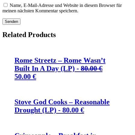
Name, E-Mail-Adresse und Website in diesem Browser für
meinen nächsten Kommentar speichern.
Related Products
Rome Streetz – Rome Wasn’t
Built In A Day (LP) -
80.00
€
Ursprünglicher
Aktueller
50.00
€
Preis
Preis
war:
ist:
80.00 €
50.00 €.
Stove God Cooks – Reasonable
Drought (LP) -
80.00
€