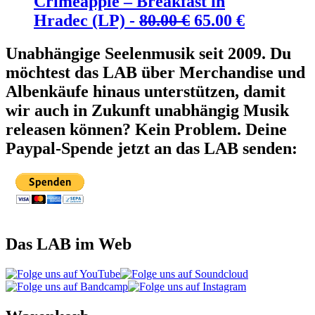
Crimeapple – Breakfast in
Ursprünglicher
Aktueller
Hradec (LP) -
80.00
€
65.00
€
Preis
Preis
Unabhängige Seelenmusik seit 2009. Du
war:
ist:
möchtest das LAB über Merchandise und
80.00 €
65.00 €.
Albenkäufe hinaus unterstützen, damit
wir auch in Zukunft unabhängig Musik
releasen können? Kein Problem. Deine
Paypal-Spende jetzt an das LAB senden:
Das LAB im Web