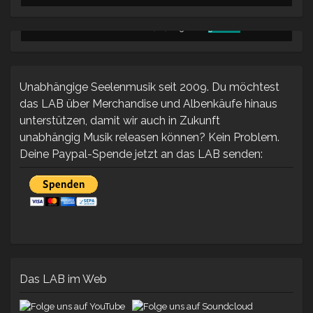
PREIS
PREIS
WAR:
IST:
URSPRÜNGLICHER
AKTUELLER
ESTEE NACK – PLANTED SEEDS (LP) -
65.00
€
50.00
€
65.00 €
55.00 €.
PREIS
PREIS
WAR:
IST:
65.00 €
50.00 €.
Unabhängige Seelenmusik seit 2009. Du möchtest
das LAB über Merchandise und Albenkäufe hinaus
unterstützen, damit wir auch in Zukunft
unabhängig Musik releasen können? Kein Problem.
Deine Paypal-Spende jetzt an das LAB senden:
Das LAB im Web