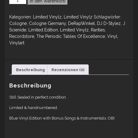
In den Warenkorb
Kategorien:
Limited Vinylz
,
Limited Vinylz
Schlagwörter:
Cologne
,
Cologne Germany
,
DeRapWinkel
,
DJ D-Stylez
,
J
Scienide
,
Limited Edition
,
Limited Vinylz
,
Rarities
,
Recordstore
,
The Periodic Tables Of Excellence
,
Vinyl
,
Vinylart
Beschreibung
Rezensionen (0)
Beschreibung
Still Sealed in perfect condition.
Limited & handnumbered.
Blue Vinyl Edition with Bonus Songs & Instrumentals. OBI