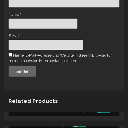
Name
*
E-Mail
*
Name, E-Mail-Adresse und Website in diesem Browser für
meinen nächsten Kommentar speichern.
Related Products
URSPRÜNGLICHER
AKTUELLE
MICKEY DIAMOND – IMPORTED GOODS (LP) -
70.00
€
65.00
€
PREIS
PREIS
WAR:
IST:
URSPRÜNGLICHER
AKTUELLER
MOOCH – GREEN LIGHT (LP) -
65.00
€
55.00
€
70.00 €
65.00 €.