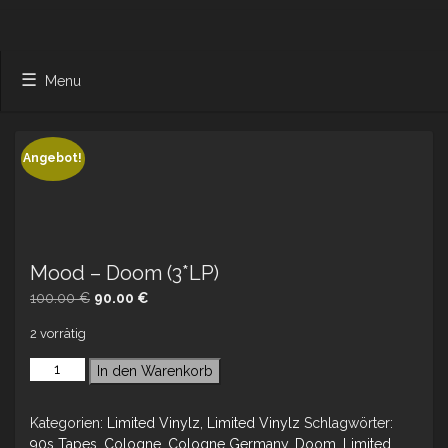
Menu
Angebot!
Mood – Doom (3*LP)
Ursprünglicher
Aktueller
100.00
€
90.00
€
Preis
Preis
2 vorrätig
war:
ist:
100.00 €
90.00 €.
In den Warenkorb
Kategorien:
Limited Vinylz
,
Limited Vinylz
Schlagwörter:
90s Tapes
,
Cologne
,
Cologne Germany
,
Doom
,
Limited