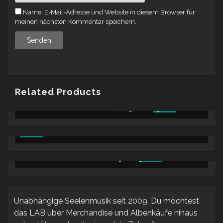
Name, E-Mail-Adresse und Website in diesem Browser für
meinen nächsten Kommentar speichern.
Related Products
URSPRÜNGLICHER
AKTUELLER
MICKEY DIAMOND – OROKU SAKI (LP) -
90.00
€
85.00
€
PREIS
PREIS
MICKEY DIAMOND – BANGKOK DANGEROUS 4 (LP) -
80.00
€
WAR:
IST:
URSPRÜNGLICHER
AKTUELLER
60.00
€
90.00 €
85.00 €.
PREIS
PREIS
WAR:
IST:
URSPRÜNGLICHER
AKTUELLER
DANIEL SON – REMO GAGGI (LP) -
65.00
€
50.00
€
80.00 €
60.00 €.
PREIS
PREIS
WAR:
IST:
65.00 €
50.00 €.
Unabhängige Seelenmusik seit 2009. Du möchtest
das LAB über Merchandise und Albenkäufe hinaus