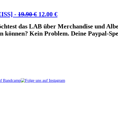
Ursprünglicher
Aktueller
SS] -
19.90
€
12.00
€
Preis
Preis
chtest das LAB über Merchandise und Alben
war:
ist:
en können? Kein Problem. Deine Paypal-Spe
19.90 €
12.00 €.