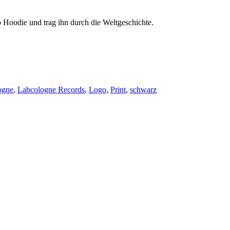
odie und trag ihn durch die Weltgeschichte.
ogne
,
Labcologne Records
,
Logo
,
Print
,
schwarz