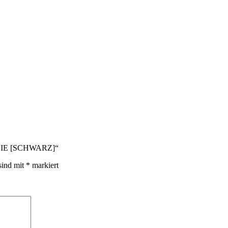
ODIE [SCHWARZ]“
sind mit
*
markiert