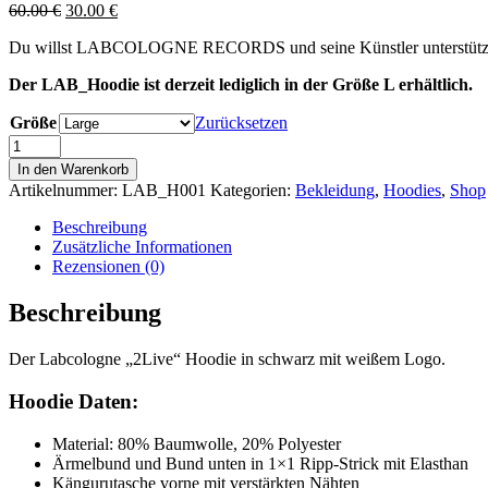
Ursprünglicher
Aktueller
60.00
€
30.00
€
Preis
Preis
Du willst LABCOLOGNE RECORDS und seine Künstler unterstützen u
war:
ist:
60.00 €
30.00 €.
Der LAB_Hoodie ist derzeit lediglich in der Größe L erhältlich.
Größe
Zurücksetzen
In den Warenkorb
Artikelnummer:
LAB_H001
Kategorien:
Bekleidung
,
Hoodies
,
Shop
Beschreibung
Zusätzliche Informationen
Rezensionen (0)
Beschreibung
Der Labcologne „2Live“ Hoodie in schwarz mit weißem Logo.
Hoodie Daten:
Material: 80% Baumwolle, 20% Polyester
Ärmelbund und Bund unten in 1×1 Ripp-Strick mit Elasthan
Kängurutasche vorne mit verstärkten Nähten