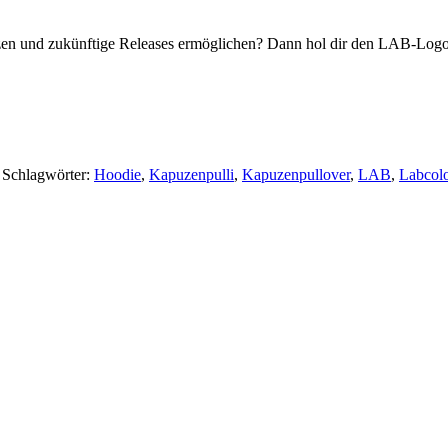
nd zukünftige Releases ermöglichen? Dann hol dir den LAB-Logo Ho
Schlagwörter:
Hoodie
,
Kapuzenpulli
,
Kapuzenpullover
,
LAB
,
Labcol