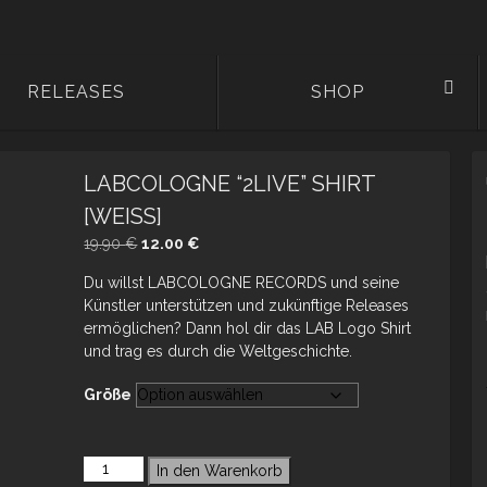
RELEASES
SHOP
LABCOLOGNE “2LIVE” SHIRT
[WEISS]
Ursprünglicher
Aktueller
19.90
€
12.00
€
Preis
Preis
Du willst LABCOLOGNE RECORDS und seine
war:
ist:
Künstler unterstützen und zukünftige Releases
19.90 €
12.00 €.
ermöglichen? Dann hol dir das LAB Logo Shirt
und trag es durch die Weltgeschichte.
Größe
In den Warenkorb