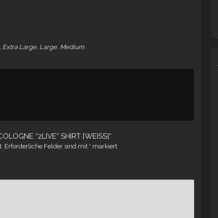
e, Extra Large, Large, Medium
BCOLOGNE “2LIVE” SHIRT [WEISS]“
t.
Erforderliche Felder sind mit
*
markiert