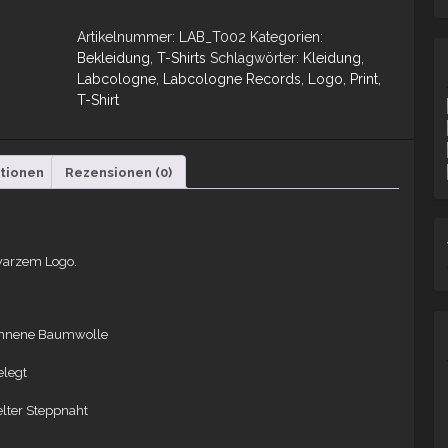
Artikelnummer:
LAB_T002
Kategorien:
Bekleidung
,
T-Shirts
Schlagwörter:
Kleidung
,
Labcologne
,
Labcologne Records
,
Logo
,
Print
,
T-Shirt
ationen
Rezensionen (0)
hwarzem Logo.
ponnene Baumwolle
elegt
lter Steppnaht