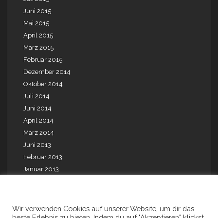
Juni 2015
Mai 2015
April 2015
März 2015
Februar 2015
Dezember 2014
Oktober 2014
Juli 2014
Juni 2014
April 2014
März 2014
Juni 2013
Februar 2013
Januar 2013
Mai 2012
August 2010
August 2009
Wir verwenden Cookies auf unserer Website, um dir das
beste Erlebnis zu bieten. Indem du auf "Akzeptieren" klickst,
Juli 2001