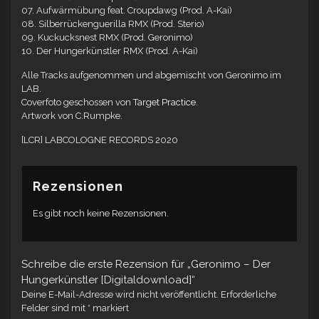
07. Aufwärmübung feat. Croupdawg (Prod. A-Kai)
08. Silberrückenguerilla RMX (Prod. Sterio)
09. Kuckucksnest RMX (Prod. Geronimo)
10. Der Hungerkünstler RMX (Prod. A-Kai)
Alle Tracks aufgenommen und abgemischt von Geronimo im
LAB.
Coverfoto geschossen von
Target Practice
.
Artwork von C.Rumpke.
[LCR] LABCOLOGNE RECORDS 2020
Rezensionen
Es gibt noch keine Rezensionen.
Schreibe die erste Rezension für „Geronimo – Der
Hungerkünstler [Digitaldownload]“
Deine E-Mail-Adresse wird nicht veröffentlicht.
Erforderliche
Felder sind mit
*
markiert