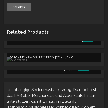
Related Products
URSPRÜNGLICHER
AKTUELLE
LABCOLOGNE “2LIVE” HOODIE [SCHWARZ] -
60.00
€
30.00
€
PREIS
PREIS
WAR:
IST:
60.00 €
30.00 €.
GERONIMO – RAVASHI SYNDROM [CD] -
49.67
€
URSPRÜNGLICHER
AKTUELLER
LABCOLOGNE „LOGO“ SHIRT [SCHWARZ] -
19.90
€
12.00
€
PREIS
PREIS
WAR:
IST:
19.90 €
12.00 €.
Unabhängige Seelenmusik seit 2009. Du möchtest
das LAB über Merchandise und Albenkäufe hinaus
unterstützen, damit wir auch in Zukunft
unabhängig Musik releasen können? Kein Problem.