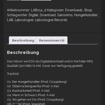
Artikelnummer:
LAB014_d
Kategorien:
Downloads
,
Shop
Schlagwörter:
Digital
,
Download
,
Geronimo
,
Hungerkünstler
,
LAB
,
Labcologne
,
Labcologne Records
Beschreibung
Rezensionen (0)
Beschreibung
Das Album wird Dir als Digitaldownload und in höchster MP3
Qualität (320 kBit/s) inkl. Cover zur Verfügung gestellt.
Tracklist:
01.
Der Hungerkünstler
(Prod. Croupdawg)
02. Silberrückenguerilla (Prod. A-Kai)
03.
Kuckucksnest
(Prod. A-Kai)
04. Mann in Schwarz (Prod. A-Kai)
05. Wo gehen wir hin (Prod. Croupdawg)
06. F***Ya! (Prod. Snapshot)