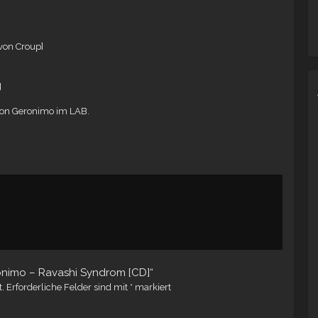
 von Croup]
]
on Geronimo im LAB.
ronimo – Ravashi Syndrom [CD]“
t.
Erforderliche Felder sind mit
*
markiert