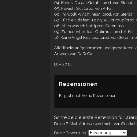
04. Kennst Du das Gefühl [prod. von Sterio]
05. Ravashi Skit [prod. von A-Kai]
06. Ihr wollt Punchlines?! [prod. von Sterio]
07. Für die Kids feat. T.o.n.y. & Optimuz [prod.
08. Alles was ich hab [prod. Geronimo]
09. Zufriedenheit feat. Optimuz [prod. A-Kai]
10. Keine Angst feat. Lisz [prod. von Geronimo
Alle Tracks aufgenommen und gemastered v
Artwork von DaRoCo.
LCR 2011.
Rezensionen
Es gibt noch keine Rezensionen.
Schreibe die erste Rezension für „Ge
Deine E-Mail-Adresse wird nicht veröffentlich
Deine Bewertung
*