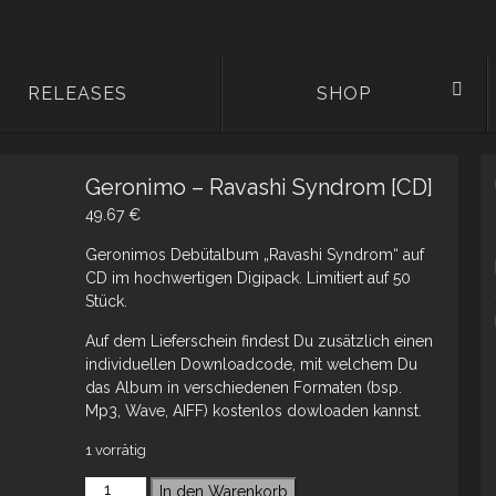
RELEASES
SHOP
Geronimo – Ravashi Syndrom [CD]
49.67
€
Geronimos Debütalbum „Ravashi Syndrom“ auf
CD im hochwertigen Digipack. Limitiert auf 50
Stück.
Auf dem Lieferschein findest Du zusätzlich einen
individuellen Downloadcode, mit welchem Du
das Album in verschiedenen Formaten (bsp.
Mp3, Wave, AIFF) kostenlos dowloaden kannst.
1 vorrätig
In den Warenkorb