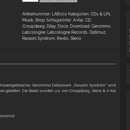
Artikelnummer:
LAB002
Kategorien:
CDs & LPs
,
Musik
,
Shop
Schlagwörter:
A-Kai
,
CD
,
Croupdawg
,
Dilay
,
Doce
,
Download
,
Geronimo
,
Labcologne
,
Labcologne Records
,
Optimuz
,
Ravashi Syndrom
,
Revilo
,
Sterio
s Phrasengedresche. Geronimos Debütwerk „Ravashi Syndrom“ wird
e geliefert. Die Beats wurden u.a. von Croupdawg, Sterio & A-Kai
eronimo]