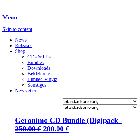
Menu
Skip to content
News
Releases
Shop
CDs & LPs
Bundles
Downloads
Bekleidung
Limited Vinylz
Sonstiges
Newsletter
Geronimo CD Bundle (Digipack -
Ursprünglicher
Aktueller
250.00
€
200.00
€
Preis
Preis