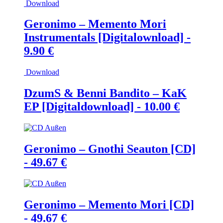
Download
war:
ist:
55.60 €
44.00 
Geronimo – Memento Mori
Instrumentals [Digitalownload] -
9.90
€
Download
DzumS & Benni Bandito – KaK
EP [Digitaldownload] -
10.00
€
Geronimo – Gnothi Seauton [CD]
-
49.67
€
Geronimo – Memento Mori [CD]
-
49.67
€