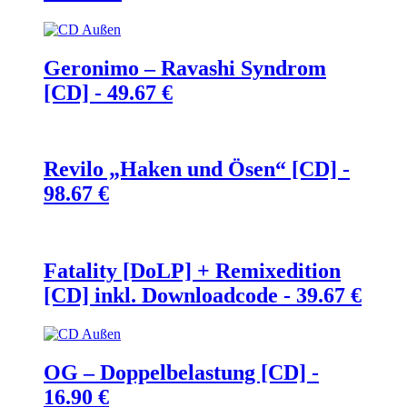
Geronimo – Ravashi Syndrom
[CD] -
49.67
€
Revilo „Haken und Ösen“ [CD] -
98.67
€
Fatality [DoLP] + Remixedition
[CD] inkl. Downloadcode -
39.67
€
OG – Doppelbelastung [CD] -
16.90
€