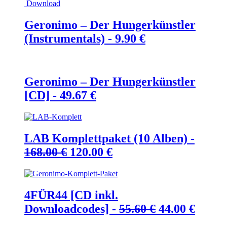
Download
war:
ist:
250.00 €
200.00 €.
Geronimo – Der Hungerkünstler
(Instrumentals) -
9.90
€
Geronimo – Der Hungerkünstler
[CD] -
49.67
€
LAB Komplettpaket (10 Alben) -
Ursprünglicher
Aktueller
168.00
€
120.00
€
Preis
Preis
war:
ist:
168.00 €
120.00 €.
4FÜR44 [CD inkl.
Ursprünglic
Aktue
Downloadcodes] -
55.60
€
44.00
€
Preis
Preis