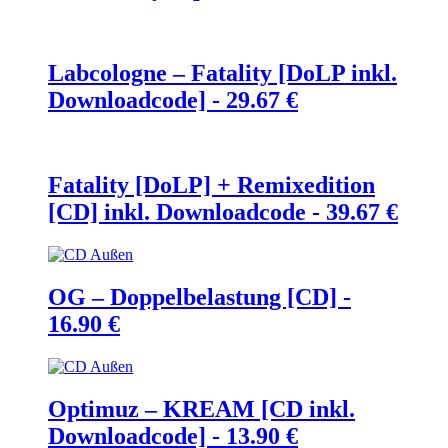
Labcologne – Fatality [DoLP inkl.
Downloadcode] -
29.67
€
Fatality [DoLP] + Remixedition
[CD] inkl. Downloadcode -
39.67
€
OG – Doppelbelastung [CD] -
16.90
€
Optimuz – KREAM [CD inkl.
Downloadcode] -
13.90
€