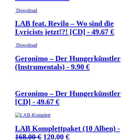
Preis
Preis
Download
war:
ist:
250.00 €
200.00 €.
LAB feat. Revilo – Wo sind die
Lyricists jetzt!?! [CD] -
49.67
€
Download
Geronimo – Der Hungerkünstler
(Instrumentals) -
9.90
€
Geronimo – Der Hungerkünstler
[CD] -
49.67
€
LAB Komplettpaket (10 Alben) -
Ursprünglicher
Aktueller
168.00
€
120.00
€