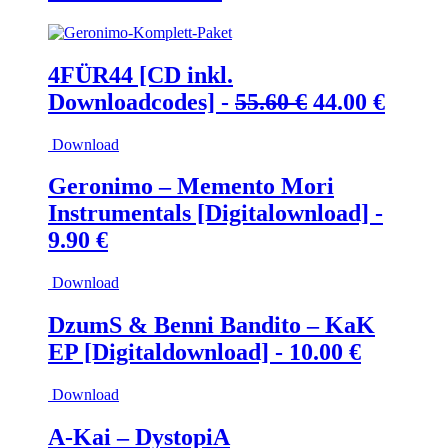
Preis
Preis
war:
ist:
168.00 €
120.00 €.
4FÜR44 [CD inkl.
Ursprünglic
Aktue
Downloadcodes] -
55.60
€
44.00
€
Preis
Preis
Download
war:
ist:
55.60 €
44.00 
Geronimo – Memento Mori
Instrumentals [Digitalownload] -
9.90
€
Download
DzumS & Benni Bandito – KaK
EP [Digitaldownload] -
10.00
€
Download
A-Kai – DystopiA