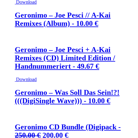
Download
Geronimo – Joe Pesci // A-Kai
Remixes (Album) -
10.00
€
Geronimo – Joe Pesci + A-Kai
Remixes (CD) Limited Edition /
Handnummeriert -
49.67
€
Download
Geronimo – Was Soll Das Sein!?!
(((DigiSingle Wave))) -
10.00
€
Geronimo CD Bundle (Digipack -
Ursprünglicher
Aktueller
250.00
€
200.00
€