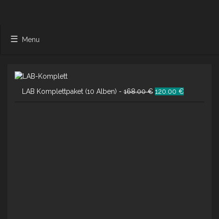
Menu
Ursprünglicher
Aktueller
LAB Komplettpaket (10 Alben) -
168.00
€
120.00
€
Preis
Preis
war:
ist:
168.00 €
120.00 €.