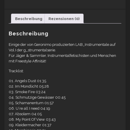
Beschreibung
Rezensionen (0)
Beschreibung
Einige der von Geronimo produzierten LAB_Instrumentale auf
Vol.I der g_strumentalserie.
Für Jäger & Sammler, Instrumentalfetischisten und Menschen
mit Freestyle Affinität!
Tracklist:
01. Angels Dust 01:35
02. Im Mondlicht 05:28
03. Smoke Fire 03:24
04. Schmutzige Gewässer 00:45
05. Schamanentum 01:57
06. U´re all I need 04:19
07. Absolem 04:05
08. My Point Of View 03:43
09. Kleidermacher 01:37