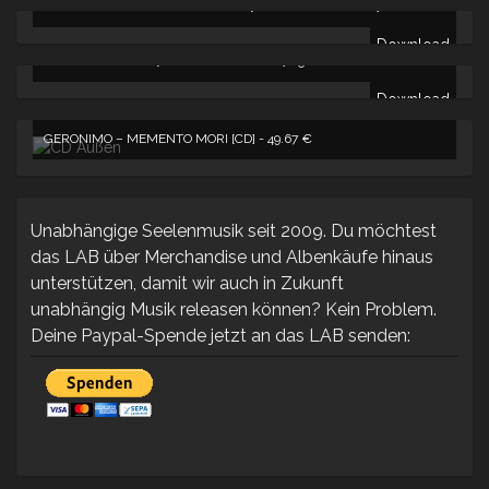
GERONIMO – RAVASHI SYNDROM [DIGITALDOWNLOAD] -
10.00
€
Download
DILAY – SOMEDAY [DIGITALDOWNLOAD] -
5.00
€
Download
GERONIMO – MEMENTO MORI [CD] -
49.67
€
Unabhängige Seelenmusik seit 2009. Du möchtest
das LAB über Merchandise und Albenkäufe hinaus
unterstützen, damit wir auch in Zukunft
unabhängig Musik releasen können? Kein Problem.
Deine Paypal-Spende jetzt an das LAB senden: