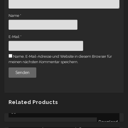
Name
*
E-Mail
*
Name, E-Mail-Adresse und Website in diesem Browser für
meinen nächsten Kommentar speichern.
Related Products
DZUMS – DER JUNGE AUS´M HAFEN [DIGITALDOWNLOAD] -
9.90
€
Download
DILAY – LET ME BE [DIGITALDOWNLOAD] -
5.00
€