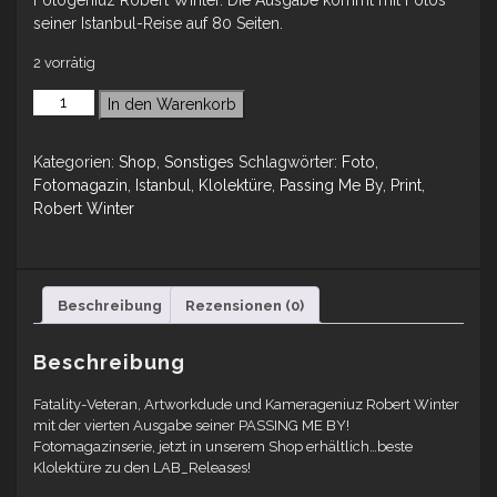
Fotogeniuz Robert Winter. Die Ausgabe kommt mit Fotos
seiner Istanbul-Reise auf 80 Seiten.
2 vorrätig
In den Warenkorb
Kategorien:
Shop
,
Sonstiges
Schlagwörter:
Foto
,
Fotomagazin
,
Istanbul
,
Klolektüre
,
Passing Me By
,
Print
,
Robert Winter
Beschreibung
Rezensionen (0)
Beschreibung
Fatality-Veteran, Artworkdude und Kamerageniuz Robert Winter
mit der vierten Ausgabe seiner PASSING ME BY!
Fotomagazinserie, jetzt in unserem Shop erhältlich…beste
Klolektüre zu den LAB_Releases!