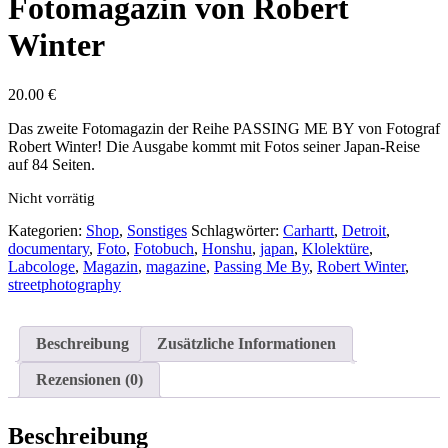
Fotomagazin von Robert
Winter
20.00
€
Das zweite Fotomagazin der Reihe PASSING ME BY von Fotograf
Robert Winter! Die Ausgabe kommt mit Fotos seiner Japan-Reise
auf 84 Seiten.
Nicht vorrätig
Kategorien:
Shop
,
Sonstiges
Schlagwörter:
Carhartt
,
Detroit
,
documentary
,
Foto
,
Fotobuch
,
Honshu
,
japan
,
Klolektüre
,
Labcologe
,
Magazin
,
magazine
,
Passing Me By
,
Robert Winter
,
streetphotography
Beschreibung
Zusätzliche Informationen
Rezensionen (0)
Beschreibung