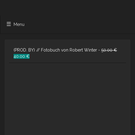
Menu
(PROD. BY) // Fotobuch von Robert Winter -
50.00
€
Ursprünglicher
Aktueller
40.00
€
Preis
Preis
war:
ist:
50.00 €
40.00 €.