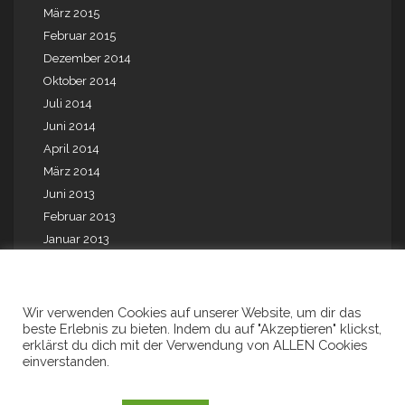
März 2015
Februar 2015
Dezember 2014
Oktober 2014
Juli 2014
Juni 2014
April 2014
März 2014
Juni 2013
Februar 2013
Januar 2013
Mai 2012
August 2010
August 2009
Wir verwenden Cookies auf unserer Website, um dir das
beste Erlebnis zu bieten. Indem du auf "Akzeptieren" klickst,
Juli 2001
erklärst du dich mit der Verwendung von ALLEN Cookies
einverstanden.