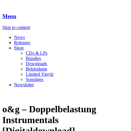
Menu
Skip to content
News
Releases
Shop
CDs & LPs
Bundles
Downloads
Bekleidung
Limited Vinylz
Sonstiges
Newsletter
o&g – Doppelbelastung
Instrumentals
[Digitaldownload]