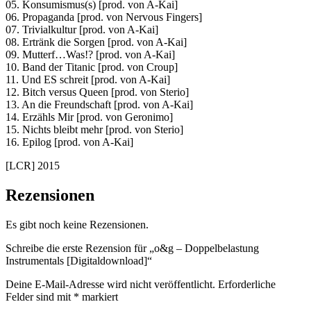
05. Konsumismus(s) [prod. von A-Kai]
06. Propaganda [prod. von Nervous Fingers]
07. Trivialkultur [prod. von A-Kai]
08. Ertränk die Sorgen [prod. von A-Kai]
09. Mutterf…Was!? [prod. von A-Kai]
10. Band der Titanic [prod. von Croup]
11. Und ES schreit [prod. von A-Kai]
12. Bitch versus Queen [prod. von Sterio]
13. An die Freundschaft [prod. von A-Kai]
14. Erzähls Mir [prod. von Geronimo]
15. Nichts bleibt mehr [prod. von Sterio]
16. Epilog [prod. von A-Kai]
[LCR] 2015
Rezensionen
Es gibt noch keine Rezensionen.
Schreibe die erste Rezension für „o&g – Doppelbelastung
Instrumentals [Digitaldownload]“
Deine E-Mail-Adresse wird nicht veröffentlicht.
Erforderliche
Felder sind mit
*
markiert