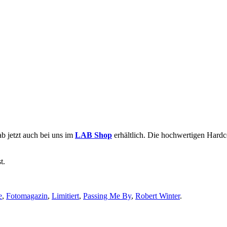
b jetzt auch bei uns im
LAB Shop
erhältlich. Die hochwertigen Hardcov
t.
e
,
Fotomagazin
,
Limitiert
,
Passing Me By
,
Robert Winter
.