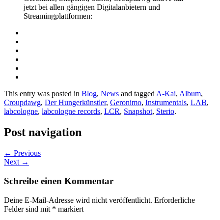
jetzt bei allen gängigen Digitalanbietern und
Streamingplattformen:
This entry was posted in
Blog
,
News
and tagged
A-Kai
,
Album
,
Croupdawg
,
Der Hungerkünstler
,
Geronimo
,
Instrumentals
,
LAB
,
labcologne
,
labcologne records
,
LCR
,
Snapshot
,
Sterio
.
Post navigation
←
Previous
Next
→
Schreibe einen Kommentar
Deine E-Mail-Adresse wird nicht veröffentlicht.
Erforderliche
Felder sind mit
*
markiert