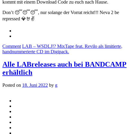
kommt mit einem Download Code zu euch nach Hause.
Don’t 😴😴😴, nur solange der Vorrat reicht!!! Neva 2 be
repressed 💎🤘✌️
Comment
LAB – WSDLJ!? MixTape feat. Revilo als limitierte,
handnummerierte CD im Digipack.
Alle LABreleases auch bei BANDCAMP
erhältlich
Posted on
18. Juni 2022
by
g