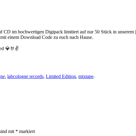
uf CD im hochwertigen Digipack limitiert auf nur 50 Stück in unserem
t mit einem Download Code zu euch nach Hause.
sed 💎🤘✌️
gne
,
labcologne records
,
Limited Edition
,
mixtape
.
sind mit
*
markiert