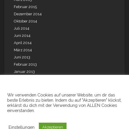
Februar 2015
Dezember 2014
Oktober 2014
Juli 2014
Juni 2014
April 2014
März 2014
Juni 2013
Februar 2013
Januar 2013
Mai 2012
August 2010
August 2009
Wir verwenden Cookies auf unserer Website, um dir das
beste Erlebnis zu bieten. Indem du auf "Akzeptieren" klickst,
Juli 2001
erklärst du dich mit der Verwendung von ALLEN Cookies
einverstanden.
Einstellungen
Akzeptieren