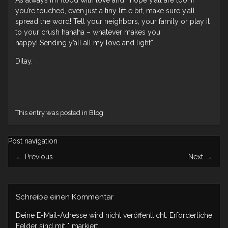
As always I’m flood with love and I hope y’all are too! If
you’re touched, even just a tiny little bit, make sure y’all
spread the word! Tell your neighbors, your family or play it
to your crush hahaha – whatever makes you
happy! Sending y’all
all my love
and light“
Dilay.
This entry was posted in
Blog
.
Post navigation
←
Previous
Next
→
Schreibe einen Kommentar
Deine E-Mail-Adresse wird nicht veröffentlicht.
Erforderliche
Felder sind mit
*
markiert