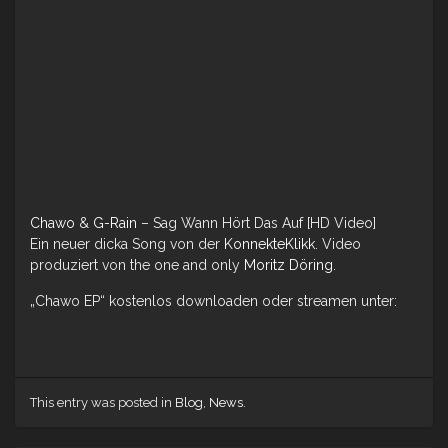
Chawo
&
G-Rain
– Sag Wann Hört Das Auf [HD Video]
Ein neuer dicka Song von der
KonnekteKlikk
. Video
produziert von the one and only
Moritz Döring
.
„Chawo EP“ kostenlos downloaden oder streamen unter:
This entry was posted in
Blog
,
News
.