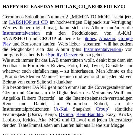
HAPPY RELEASEDAY MIT LAB_CD_NR008 FOLKZ!!!
Geronimos Soloalbum Nummer 2 „MEMENTO MORI“ steht jetzt
im
LABSHOP auf CD
im hochwertigen Digipack zur Verfügung.
Wer es lieber digital mag, kann sich das Album und/oder die
Instrumentalversion
mit den Produktionen von A-KAI,
SNAPSHOT und CROUP ab heute bei
itunes
,
Amazon
,
Google
Play
und Konsorten kaufen. Wers lieber „streamen“ will hat zudem
die Möglichkeit sich das Album (plus
Instrumentalversion
) von
morgens bis abends bei
Spotify
,
Deezer
etc. zu geben.
Wie auch immer Ihr das LAB unterstützen wollt, denkt bitte dran ein
Feedback in Form einer Review, Foto, Post, Tweet, Gemälde – or
whatever euch einfallen mag – zu hinterlassen. Man könnte es die
„Promo des kleinen Mannes“ nennen und wir sind für jeden aktiven
Beitrag von eurer Seite sehr dankbar.
Ein besonderer DANK geht noch einmal an die Covergestalterinnen
Gizem und Carina, an die Digitaldealer des Vertrauens Wolf und
Angelika [Libero Records], an die Internetseitensach-verständigen
Rene und Daniel, an Fotorambo Robert, an die
Instrumentalproduzenten [
A-Kai
, Snapshot,
Croup
], sämtliche
Featuregäste [Osiriz, Benjo,
DzumS
,
BenniBandito
, Eazy, Krickz,
LeoLoco, Krickz, Aka, MOG und Chawo] und jeden Unterstützer,
der den TanteEmmaLaden am Laufen hält aus Liebe zur Mugge!