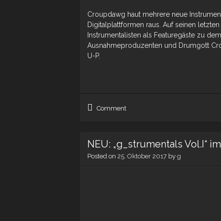
Croupdawg haut mehrere neue Instrumenta
Digitalplattformen raus. Auf seinen letzt
Instrumentalisten als Featuregäste zu d
Ausnahmeproduzenten und Drumgott Crou
U-P.
Comment
NEU: „g_strumentals Vol.I“ 
Posted on
25. Oktober 2017
by
g