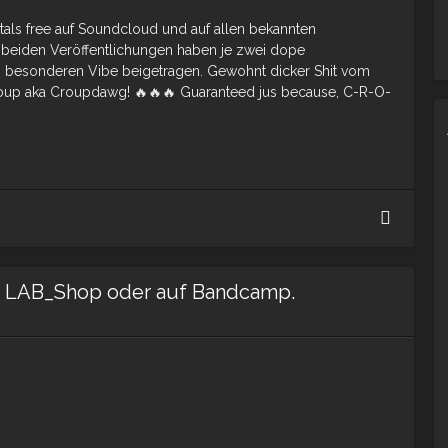
ls free auf Soundcloud und auf allen bekannten
en beiden Veröffentlichungen haben je zwei dope
em besonderen Vibe beigetragen. Gewohnt dicker Shit vom
p aka Croupdawg! 🔥🔥🔥 Guaranteed jus because, C-R-O-
NEW
Croupd
Vibes
On
im LAB_Shop oder auf Bandcamp.
Soundc
🔥
🔥
🔥