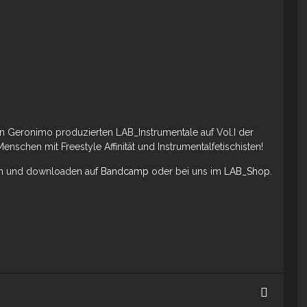
von Geronimo produzierten LAB_Instrumentale auf Vol.I der
nschen mit Freestyle Affinität und Instrumentalfetischisten!
men und downloaden auf
Bandcamp
oder bei uns im
LAB_Shop
.
NEU:
„g_stru