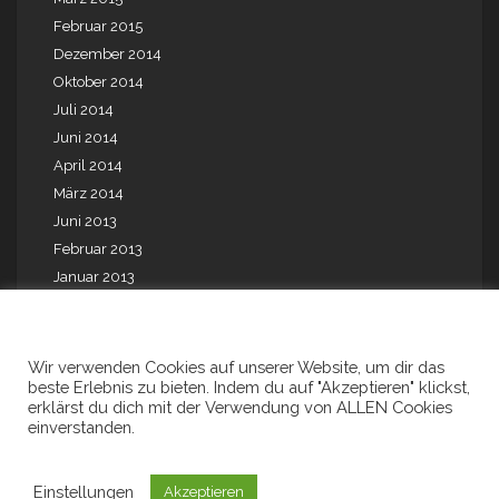
Februar 2015
Dezember 2014
Oktober 2014
Juli 2014
Juni 2014
April 2014
März 2014
Juni 2013
Februar 2013
Januar 2013
Mai 2012
August 2010
August 2009
Wir verwenden Cookies auf unserer Website, um dir das
beste Erlebnis zu bieten. Indem du auf "Akzeptieren" klickst,
Juli 2001
erklärst du dich mit der Verwendung von ALLEN Cookies
einverstanden.
Einstellungen
Akzeptieren