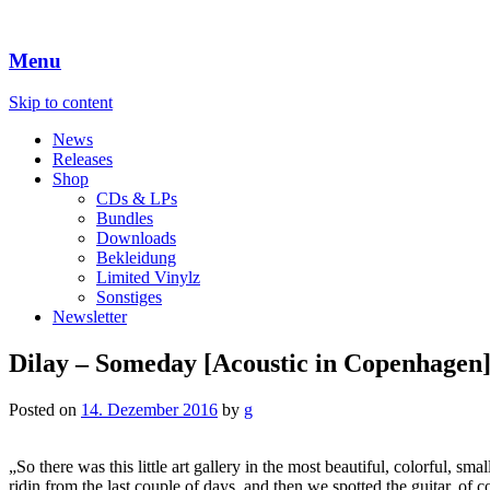
Menu
Skip to content
News
Releases
Shop
CDs & LPs
Bundles
Downloads
Bekleidung
Limited Vinylz
Sonstiges
Newsletter
Dilay – Someday [Acoustic in Copenhagen
Posted on
14. Dezember 2016
by
g
„So there was this little art gallery in the most beautiful, colorful,
ridin from the last couple of days..and then we spotted the guitar..o