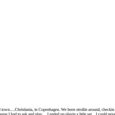
]
 small town….Christiania, in Copenhagen. We been strollin around, checki
f course I had to ask and play….I ended up playin a little set…I could 