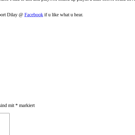
ort Dilay @
Facebook
if u like what u hear.
sind mit
*
markiert