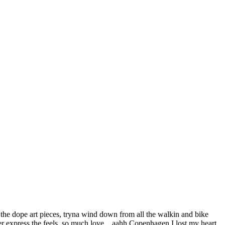
n the dope art pieces, tryna wind down from all the walkin and bike
never express the feels..so much love…aahh Copenhagen I lost my heart