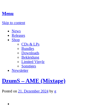
Menu
Skip to content
News
Releases
Shop
CDs & LPs
Bundles
Downloads
Bekleidung
Limited Vinylz
Sonstiges
Newsletter
DzumS – AME (Mixtape)
Posted on
21. Dezember 2024
by
g