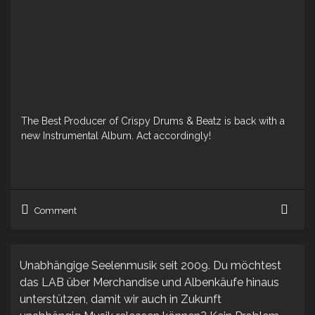
The Best Producer of Crispy Drums & Beatz is back with a
new Instrumental Album. Act accordingly!
New
Comment
Cro
Alb
„Sou
Induc
Unabhängige Seelenmusik seit 2009. Du möchtest
das LAB über Merchandise und Albenkäufe hinaus
unterstützen, damit wir auch in Zukunft