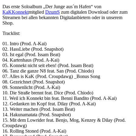
Das erste Soloalbum „Der Junge aus´m Hafen“ von
KaKKonnekt
mitglied
DzumS
zum digitalen Download oder zum
Streamen bei allen bekannten Digitalanbietern oder in unserem
Shop.
Tracklist:
01. Intro (Prod. A-Kai)
02. HassLiebe (Prod. Snapshot)
03. Ist egal (Prod. Issam Beat)
04. Kartenhaus (Prod. A-Kai)
05. Konnekt nicht seit eben! (Prod. Issam Beat)
06. Tanz die ganze N8 feat. San (Prod. Chiodo)
07. Alles is KaK (Prod. Croupdawg) _Bonus Song
08. Gezeichnet (Prod. Snapshot)
09. Sonnenlicht (Prod. A-Kai)
10. Die Straße brennt feat. Dice (Prod. Chiodo)
11. Weil ich Konnekt bin feat. Benni Bandito (Prod. A-Kai)
12. Gedanken im Kopf feat. Dilay (Prod. A-Kai)
13. Weiter machen (Prod. Issam Beat)
14. Hakunamatata (Prod. Snapshot)
15. Mit dem Lowrider feat. Benjo, Mog, Kenzey & Dilay (Prod.
Croupdawg)
16. Rolling Stoned (Prod. A-Kai)