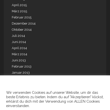
April 2015
März 2015
Februar 2015
Dezember 2014
Oktober 2014
Juli 2014
Juni 2014
April 2014
März 2014
Juni 2013
Februar 2013
Januar 2013
Mai 2012
August 2010
August 2009
Wir verwenden Cookies auf unserer Website, um dir das
beste Erlebnis zu bieten. Indem du auf "Akzeptieren" klickst,
Juli 2001
erklärst du dich mit der Verwendung von ALLEN Cookies
einverstanden.