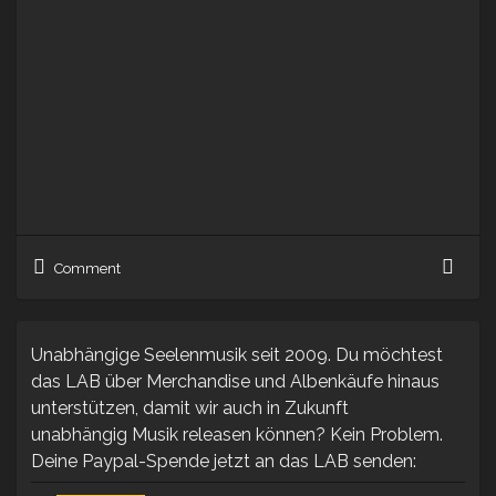
Dzu
Comment
–
AME
(Mixt
Unabhängige Seelenmusik seit 2009. Du möchtest
das LAB über Merchandise und Albenkäufe hinaus
unterstützen, damit wir auch in Zukunft
unabhängig Musik releasen können? Kein Problem.
Deine Paypal-Spende jetzt an das LAB senden: