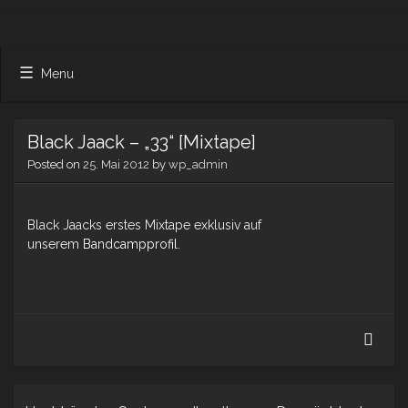
Menu
Black Jaack – „33“ [Mixtape]
Posted on
25. Mai 2012
by
wp_admin
Black Jaacks erstes Mixtape exklusiv auf
unserem
Bandcampprofil
.
Blac
Jaac
–
„33“
[Mixt