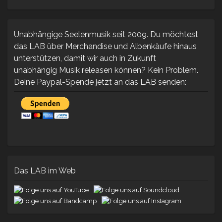
–
Der
Jung
aus
Unabhängige Seelenmusik seit 2009. Du möchtest
´m
das LAB über Merchandise und Albenkäufe hinaus
Hafe
unterstützen, damit wir auch in Zukunft
[Alb
unabhängig Musik releasen können? Kein Problem.
Deine Paypal-Spende jetzt an das LAB senden:
Das LAB im Web