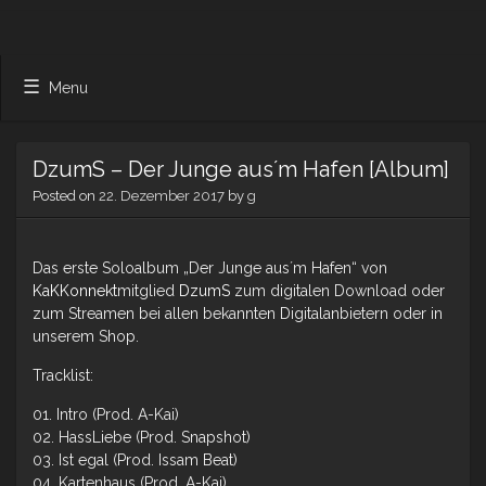
Menu
DzumS – Der Junge aus´m Hafen [Album]
Posted on
22. Dezember 2017
by
g
Das erste Soloalbum „Der Junge aus´m Hafen“ von
KaKKonnekt
mitglied
DzumS
zum digitalen Download oder
zum Streamen bei allen bekannten Digitalanbietern oder in
unserem Shop.
Tracklist:
01. Intro (Prod. A-Kai)
02. HassLiebe (Prod. Snapshot)
03. Ist egal (Prod. Issam Beat)
04. Kartenhaus (Prod. A-Kai)