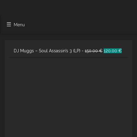
Menu
Ursprünglicher
Aktuelle
DJ Muggs – Soul Assassin’s 3 (LP) -
150.00
€
120.00
€
Preis
Preis
war:
ist:
150.00 €
120.00 