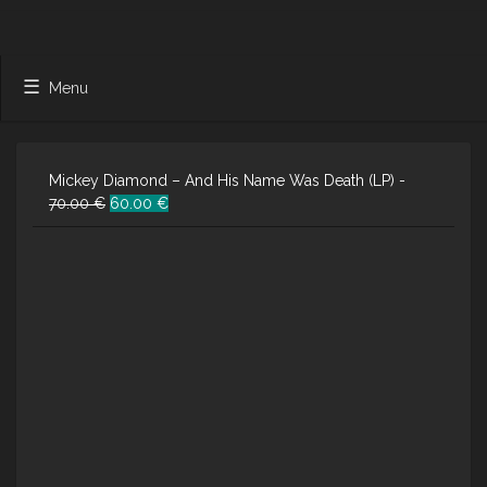
Menu
Mickey Diamond – And His Name Was Death (LP) -
Ursprünglicher
Aktueller
70.00
€
60.00
€
Preis
Preis
war:
ist:
70.00 €
60.00 €.