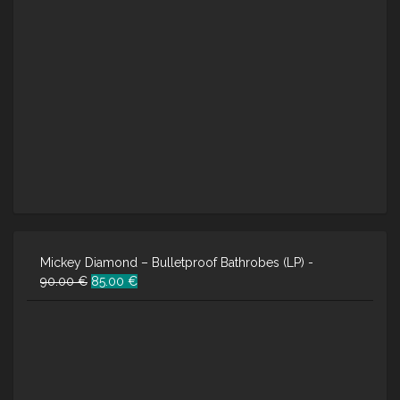
Mickey Diamond – Bulletproof Bathrobes (LP) -
Ursprünglicher
Aktueller
90.00
€
85.00
€
Preis
Preis
war:
ist:
90.00 €
85.00 €.