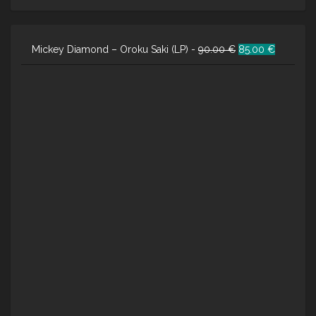
Ursprünglicher
Aktueller
Mickey Diamond – Oroku Saki (LP) -
90.00
€
85.00
€
Preis
Preis
war:
ist:
90.00 €
85.00 €.