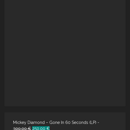
Mickey Diamond – Gone In 60 Seconds (LP) -
Ursprünglicher
Aktueller
300.00
€
250.00
€