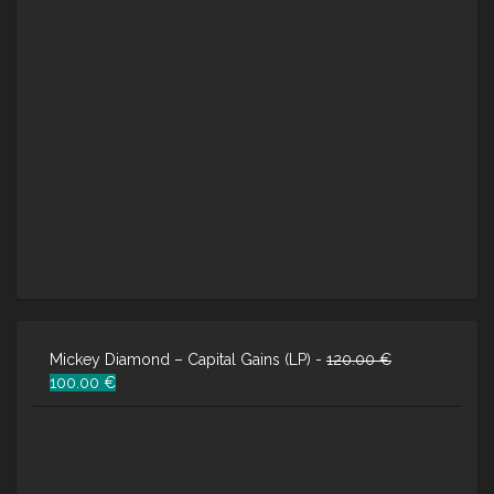
Mickey Diamond – Capital Gains (LP) -
120.00
€
Ursprünglicher
Aktueller
100.00
€
Preis
Preis
war:
ist:
120.00 €
100.00 €.