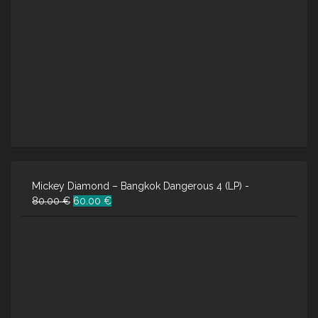
Mickey Diamond – Bangkok Dangerous 4 (LP) -
Ursprünglicher
Aktueller
80.00
€
60.00
€
Preis
Preis
war:
ist:
80.00 €
60.00 €.