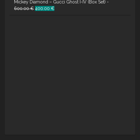
Mickey Diamond – Gucci Ghost I-IV (Box Set) -
Ursprünglicher
Aktueller
600.00
€
400.00
€
Preis
Preis
war:
ist:
600.00 €
400.00 €.