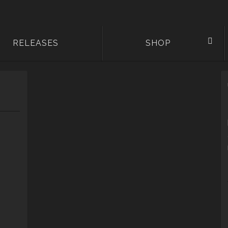
RELEASES
SHOP
er
eller
00 €.