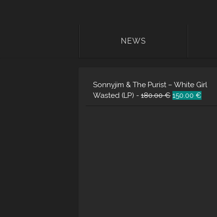
NEWS
Sonnyjim & The Purist – White Girl
Ursprünglich
Aktu
Wasted (LP) -
180.00
€
150.00
€
Preis
Preis
war:
ist:
180.00 €
150.