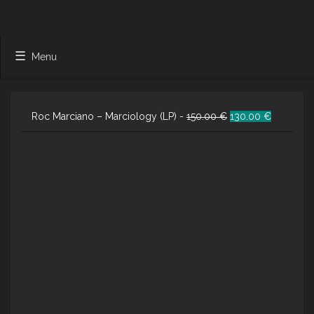
Menu
Ursprünglicher
Aktueller
Roc Marciano – Marciology (LP) -
150.00
€
130.00
€
Preis
Preis
war:
ist:
150.00 €
130.00 €.