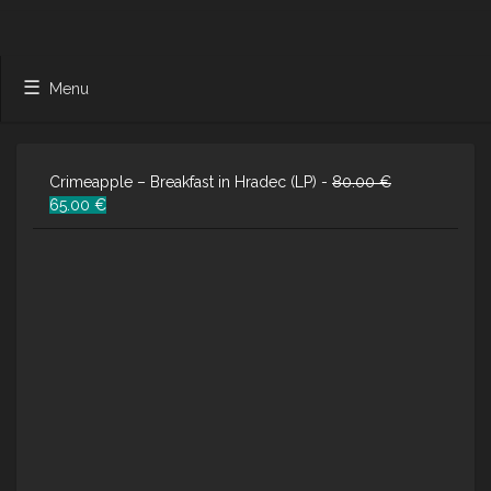
Menu
Crimeapple – Breakfast in Hradec (LP) -
80.00
€
Ursprünglicher
Aktueller
65.00
€
Preis
Preis
war:
ist:
80.00 €
65.00 €.