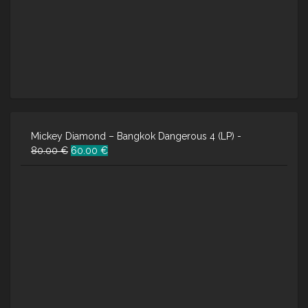
Mickey Diamond – Bangkok Dangerous 4 (LP) -
Ursprünglicher
Aktueller
80.00
€
60.00
€
Preis
Preis
war:
ist:
80.00 €
60.00 €.