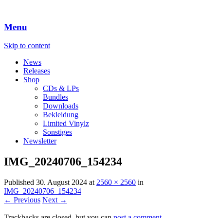
Menu
Skip to content
News
Releases
Shop
CDs & LPs
Bundles
Downloads
Bekleidung
Limited Vinylz
Sonstiges
Newsletter
IMG_20240706_154234
Published
30. August 2024
at
2560 × 2560
in
IMG_20240706_154234
← Previous
Next →
Trackbacks are closed, but you can
post a comment
.