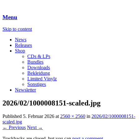
Menu
Skip to content
News
Releases
Shop
CDs & LPs
Bundles
Downloads
Bekleidung
Limited Vinylz
Sonstiges
Newsletter
2026/02/1000008151-scaled.jpg
Published
5. Februar 2026
at
2560 × 2560
in
2026/02/1000008151-
scaled.jpg
← Previous
Next →
Trackbacks are closed, but you can
post a comment
.