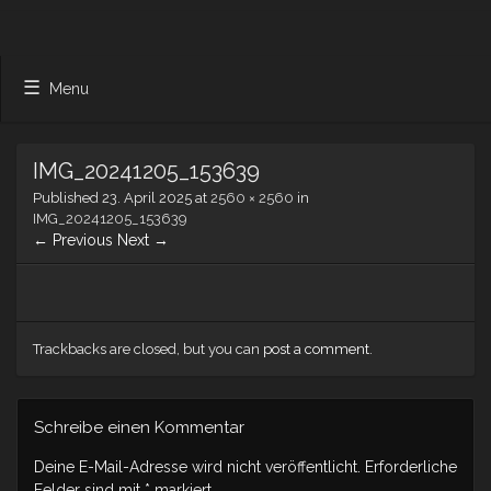
Menu
IMG_20241205_153639
Published
23. April 2025
at
2560 × 2560
in
IMG_20241205_153639
← Previous
Next →
Trackbacks are closed, but you can
post a comment
.
Schreibe einen Kommentar
Deine E-Mail-Adresse wird nicht veröffentlicht.
Erforderliche
Felder sind mit
*
markiert