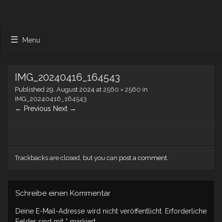
Menu
IMG_20240416_164543
Published
29. August 2024
at
2560 × 2560
in
IMG_20240416_164543
← Previous
Next →
Trackbacks are closed, but you can
post a comment
.
Schreibe einen Kommentar
Deine E-Mail-Adresse wird nicht veröffentlicht.
Erforderliche
Felder sind mit
*
markiert