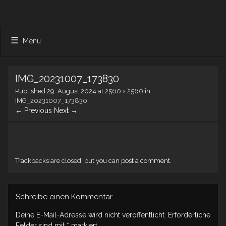
Menu
IMG_20231007_173830
Published
29. August 2024
at
2560 × 2560
in
IMG_20231007_173830
← Previous
Next →
Trackbacks are closed, but you can
post a comment
.
Schreibe einen Kommentar
Deine E-Mail-Adresse wird nicht veröffentlicht.
Erforderliche
Felder sind mit
*
markiert